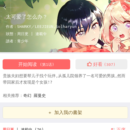
書架
太可爱了怎么办？
作者：
SHARKY／LEEJIEUN,Solharyun
狀態：
周日更 |
連載中
讀者：
青少年
开始阅读
好看
(第1话)
(307)
贵族夫妇想要帮儿子找个玩伴,从孤儿院领养了一名可爱的男孩,然而
带回家后才发现是个女孩!?
相关推荐：
奇幻
羅曼史
+ 加入我の書架
正序
周日更
| 連載中 (76)