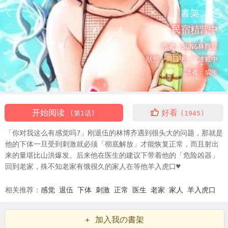
書架
民宿精营中
作者：
SUN&林巨星
狀態：
周日更 |
連載中
讀者：
成年
开始阅读
好看
(第1话)
(1945)
「你对我这么有感觉吗?」刚退伍的林博齐遇到很头大的问题，那就是
他的下体一旦受到刺激就必须「彻底解放」才能恢复正常，而且射出
来的量堪比山洪爆发。后来他在医生的建议下带着他的「危险凶器」
回到老家，殊不知老家有饿很久的家人在等他羊入虎口♥
相关推荐：
感觉
退伍
下体
刺激
正常
医生
老家
家人
羊入虎口
+ 加入我の書架