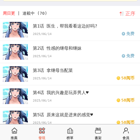
正序
周日更
| 連載中 (70)
第1话 医生，帮我看看这边好吗?
免费
2025/06/14
第2话 性感的继母和继妹
免费
2025/06/14
第3话 拿继母当配菜
58阅币
2025/06/14
第4话 我的兴趣是玩弄男人♥
58阅币
2025/06/14
第5话 原来这就是进来的感觉♥
58阅币
2025/06/14
第6话 好想吃博齐的精液…
推薦
發現
榜單
書架
會員